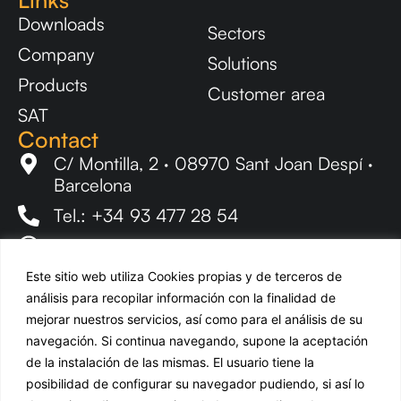
Downloads
Sectors
Company
Solutions
Products
Customer area
SAT
Contact
C/ Montilla, 2 · 08970 Sant Joan Despí ·
Barcelona
Tel.: +34 93 477 28 54
ude@udeaudio.com
Newsletter
Este sitio web utiliza Cookies propias y de terceros de
Stay up to date with all UDE news.
análisis para recopilar información con la finalidad de
mejorar nuestros servicios, así como para el análisis de su
EN
navegación. Si continua navegando, supone la aceptación
de la instalación de las mismas. El usuario tiene la
Subscribe
posibilidad de configurar su navegador pudiendo, si así lo