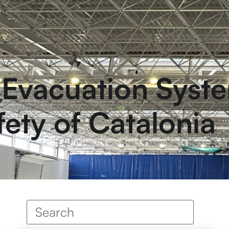
Evacuation Syste
fety of Catalonia