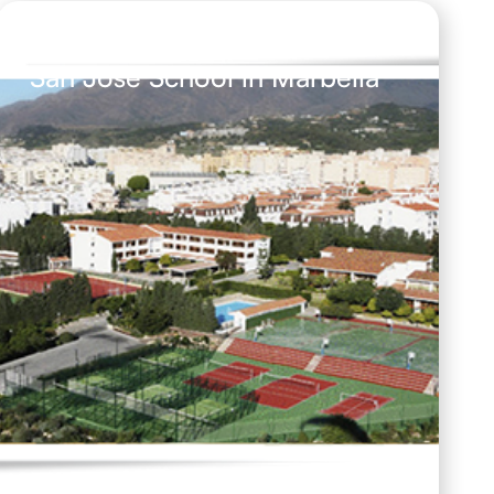
February 14, 2026
San José School in Marbella