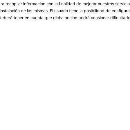
ara recopilar información con la finalidad de mejorar nuestros servicio
stalación de las mismas. El usuario tiene la posibilidad de configur
 deberá tener en cuenta que dicha acción podrá ocasionar dificultad
Load more
rónicos S.A.
ontact
Newslett
C/ Montilla, 2 · 08970 Sant Joan
Stay up to d
Despí · Barcelona
Tel.: +34 93 477 28 54