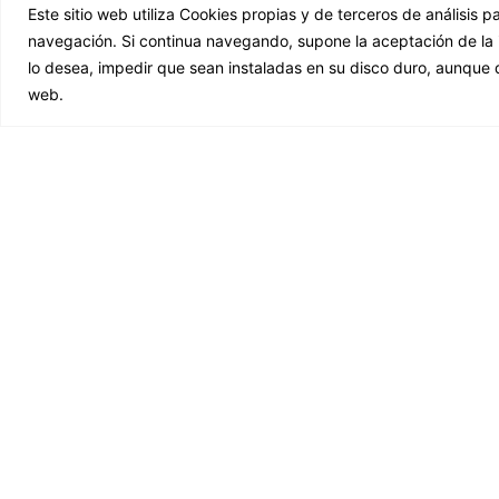
Este sitio web utiliza Cookies propias y de terceros de análisis p
navegación. Si continua navegando, supone la aceptación de la in
lo desea, impedir que sean instaladas en su disco duro, aunque
web.
Unión Desarrollos Elect
Links
C
Downloads
Sectors
Company
Solutions
Products
Customer area