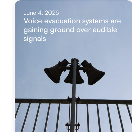
June 4, 2026
Voice evacuation systems are
gaining ground over audible
signals