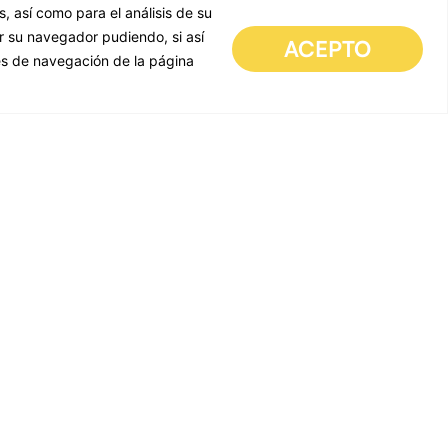
s, así como para el análisis de su
ar su navegador pudiendo, si así
ACEPTO
es de navegación de la página
er
ate with all UDE news.
EN