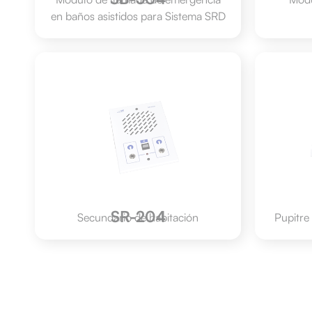
en baños asistidos para Sistema SRD
SR-204
Secundario de habitación
Pupitre
SW-2000
Módulo de gestión
Inter