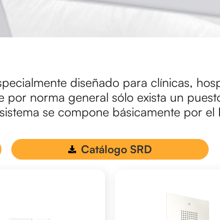
specialmente diseñado para clínicas, hosp
or norma general sólo exista un puesto 
l sistema se compone básicamente por el 
.
rewewrwrewr
Catálogo SRD