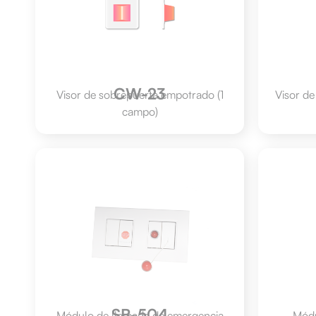
CW-23
Visor de sobrepuerta empotrado (1
Visor de
campo)
SB-504
Módulo de llamada de emergencia
Módu