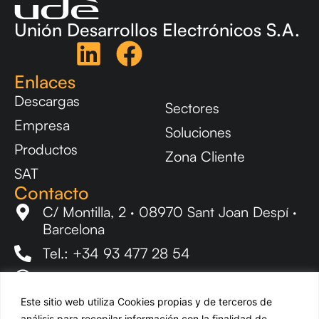
Unión Desarrollos Electrónicos S.A.
Enlaces
Descargas
Sectores
Empresa
Soluciones
Productos
Zona Cliente
SAT
Contacto
C/ Montilla, 2 · 08970 Sant Joan Despí ·
Barcelona
Tel.: +34 93 477 28 54
ude@udeaudio.com
Newsletter
Este sitio web utiliza Cookies propias y de terceros de
Mantente al tanto de todas las novedades de UDE.
análisis para recopilar información con la finalidad de