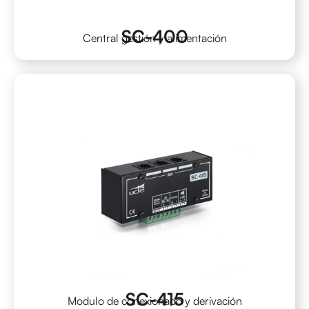
SC-400
Central gestión y alimentación
SC-415
Modulo de conexionado y derivación